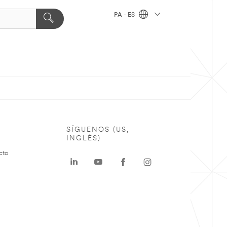
PA - ES
SÍGUENOS (US,
INGLÉS)
cto