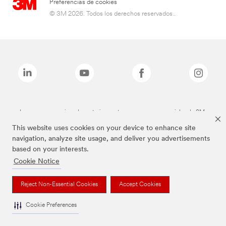
Preferencias de cookies
© 3M 2026. Todos los derechos reservados..
Las marcas mencionadas anteriormente son marcas comerciales de 3M.
This website uses cookies on your device to enhance site
navigation, analyze site usage, and deliver you advertisements
based on your interests.
Cookie Notice
Reject Non-Essential Cookies
Accept Cookies
Cookie Preferences