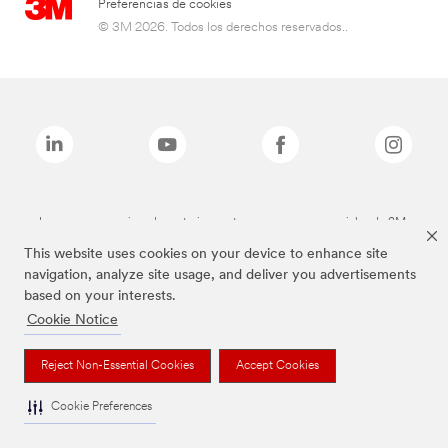
Preferencias de cookies
© 3M 2026. Todos los derechos reservados..
Las marcas mencionadas anteriormente son marcas comerciales de 3M.
This website uses cookies on your device to enhance site
navigation, analyze site usage, and deliver you advertisements
based on your interests.
Cookie Notice
Reject Non-Essential Cookies
Accept Cookies
Cookie Preferences