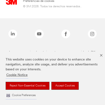
Preferencias de cookies
© 3M 2026. Todos los derechos reservados..
Las marcas mencionadas anteriormente son marcas comerciales de 3M.
This website uses cookies on your device to enhance site
navigation, analyze site usage, and deliver you advertisements
based on your interests.
Cookie Notice
Reject Non-Essential Cookies
Accept Cookies
Cookie Preferences