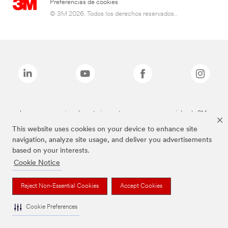
Preferencias de cookies
© 3M 2026. Todos los derechos reservados..
Las marcas mencionadas anteriormente son marcas comerciales de 3M.
This website uses cookies on your device to enhance site
navigation, analyze site usage, and deliver you advertisements
based on your interests.
Cookie Notice
Reject Non-Essential Cookies
Accept Cookies
Cookie Preferences