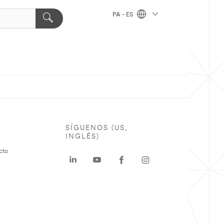
PA - ES
SÍGUENOS (US,
INGLÉS)
cto