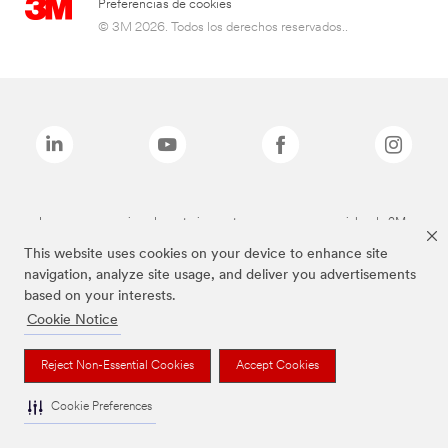
Preferencias de cookies
© 3M 2026. Todos los derechos reservados..
Las marcas mencionadas anteriormente son marcas comerciales de 3M.
This website uses cookies on your device to enhance site
navigation, analyze site usage, and deliver you advertisements
based on your interests.
Cookie Notice
Reject Non-Essential Cookies
Accept Cookies
Cookie Preferences