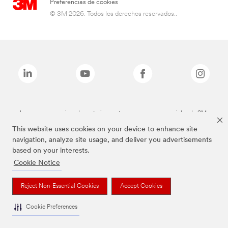
Preferencias de cookies
© 3M 2026. Todos los derechos reservados..
Las marcas mencionadas anteriormente son marcas comerciales de 3M.
This website uses cookies on your device to enhance site
navigation, analyze site usage, and deliver you advertisements
based on your interests.
Cookie Notice
Reject Non-Essential Cookies
Accept Cookies
Cookie Preferences