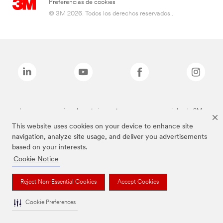
Preferencias de cookies
© 3M 2026. Todos los derechos reservados..
Las marcas mencionadas anteriormente son marcas comerciales de 3M.
This website uses cookies on your device to enhance site
navigation, analyze site usage, and deliver you advertisements
based on your interests.
Cookie Notice
Reject Non-Essential Cookies
Accept Cookies
Cookie Preferences