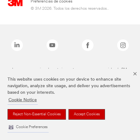
Preferencias de cookies
© 3M 2026. Todos los derechos reservados..
Las marcas mencionadas anteriormente son marcas comerciales de 3M.
This website uses cookies on your device to enhance site
navigation, analyze site usage, and deliver you advertisements
based on your interests.
Cookie Notice
Reject Non-Essential Cookies
Accept Cookies
Cookie Preferences