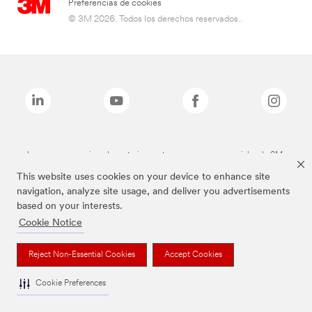
Preferencias de cookies
© 3M 2026. Todos los derechos reservados..
Las marcas mencionadas anteriormente son marcas comerciales de 3M.
This website uses cookies on your device to enhance site
navigation, analyze site usage, and deliver you advertisements
based on your interests.
Cookie Notice
Reject Non-Essential Cookies
Accept Cookies
Cookie Preferences