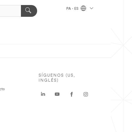
PA - ES
SÍGUENOS (US,
INGLÉS)
cto