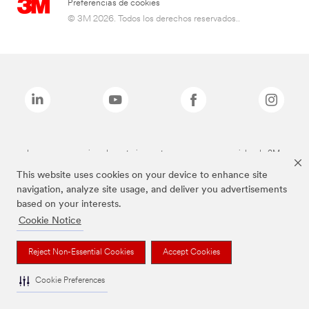
Preferencias de cookies
© 3M 2026. Todos los derechos reservados..
Las marcas mencionadas anteriormente son marcas comerciales de 3M.
This website uses cookies on your device to enhance site
navigation, analyze site usage, and deliver you advertisements
based on your interests.
Cookie Notice
Reject Non-Essential Cookies
Accept Cookies
Cookie Preferences