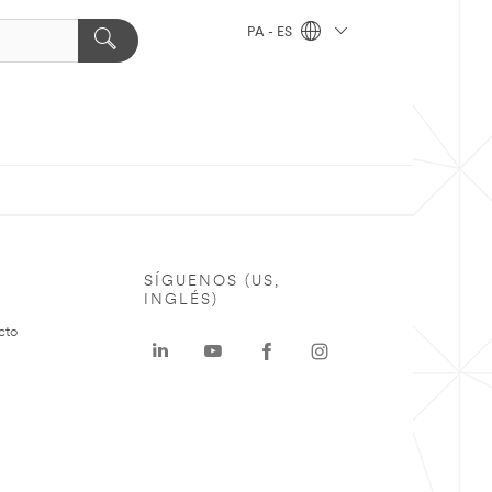
PA - ES
SÍGUENOS (US,
INGLÉS)
cto