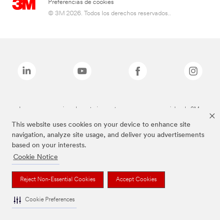
Preferencias de cookies
© 3M 2026. Todos los derechos reservados..
Las marcas mencionadas anteriormente son marcas comerciales de 3M.
This website uses cookies on your device to enhance site
navigation, analyze site usage, and deliver you advertisements
based on your interests.
Cookie Notice
Reject Non-Essential Cookies
Accept Cookies
Cookie Preferences