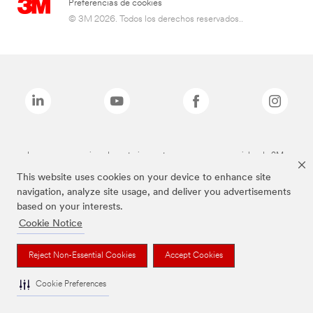
Preferencias de cookies
© 3M 2026. Todos los derechos reservados..
Las marcas mencionadas anteriormente son marcas comerciales de 3M.
This website uses cookies on your device to enhance site
navigation, analyze site usage, and deliver you advertisements
based on your interests.
Cookie Notice
Reject Non-Essential Cookies
Accept Cookies
Cookie Preferences