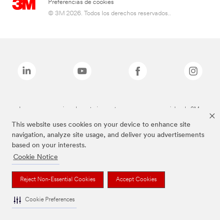
Preferencias de cookies
© 3M 2026. Todos los derechos reservados..
Las marcas mencionadas anteriormente son marcas comerciales de 3M.
This website uses cookies on your device to enhance site
navigation, analyze site usage, and deliver you advertisements
based on your interests.
Cookie Notice
Reject Non-Essential Cookies
Accept Cookies
Cookie Preferences