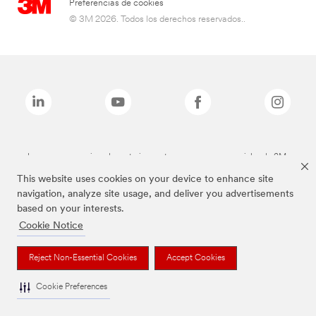
Preferencias de cookies
© 3M 2026. Todos los derechos reservados..
Las marcas mencionadas anteriormente son marcas comerciales de 3M.
This website uses cookies on your device to enhance site
navigation, analyze site usage, and deliver you advertisements
based on your interests.
Cookie Notice
Reject Non-Essential Cookies
Accept Cookies
Cookie Preferences