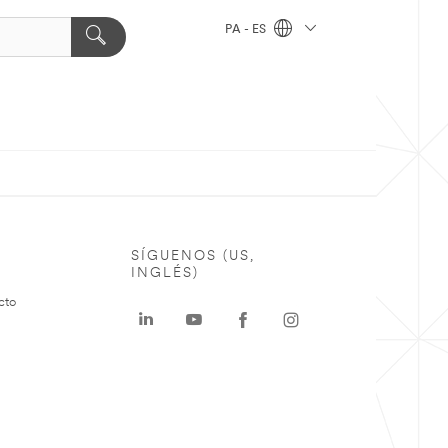
PA - ES
SÍGUENOS (US,
INGLÉS)
cto