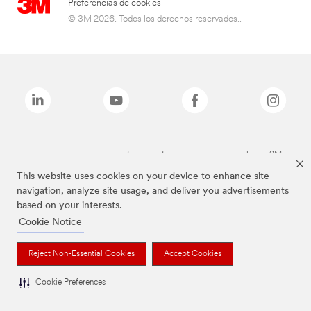
Preferencias de cookies
© 3M 2026. Todos los derechos reservados..
Las marcas mencionadas anteriormente son marcas comerciales de 3M.
This website uses cookies on your device to enhance site
navigation, analyze site usage, and deliver you advertisements
based on your interests.
Cookie Notice
Reject Non-Essential Cookies
Accept Cookies
Cookie Preferences