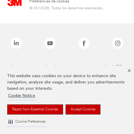
Preferencias de cookies
© 3M 2026. Todos los derechos reservados..
Las marcas mencionadas anteriormente son marcas comerciales de 3M.
This website uses cookies on your device to enhance site
navigation, analyze site usage, and deliver you advertisements
based on your interests.
Cookie Notice
Reject Non-Essential Cookies
Accept Cookies
Cookie Preferences