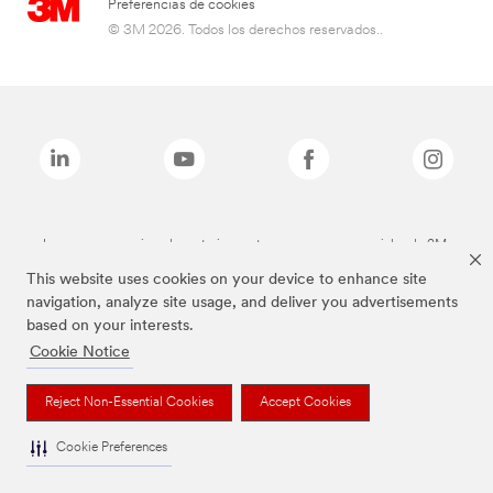
Preferencias de cookies
© 3M 2026. Todos los derechos reservados..
Las marcas mencionadas anteriormente son marcas comerciales de 3M.
This website uses cookies on your device to enhance site
navigation, analyze site usage, and deliver you advertisements
based on your interests.
Cookie Notice
Reject Non-Essential Cookies
Accept Cookies
Cookie Preferences