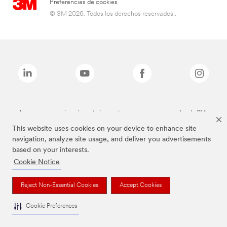
Preferencias de cookies
© 3M 2026. Todos los derechos reservados..
Las marcas mencionadas anteriormente son marcas comerciales de 3M.
This website uses cookies on your device to enhance site
navigation, analyze site usage, and deliver you advertisements
based on your interests.
Cookie Notice
Reject Non-Essential Cookies
Accept Cookies
Cookie Preferences