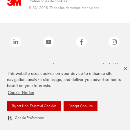
Preferencias de cookies
© 3M 2026. Todos los derechos reservados..
Las marcas mencionadas anteriormente son marcas comerciales de 3M.
This website uses cookies on your device to enhance site
navigation, analyze site usage, and deliver you advertisements
based on your interests.
Cookie Notice
Reject Non-Essential Cookies
Accept Cookies
Cookie Preferences