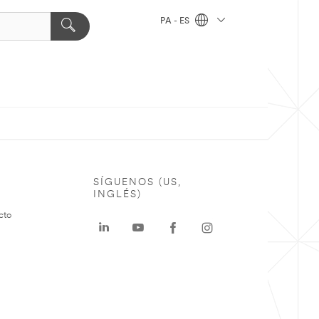
PA - ES
SÍGUENOS (US,
INGLÉS)
cto