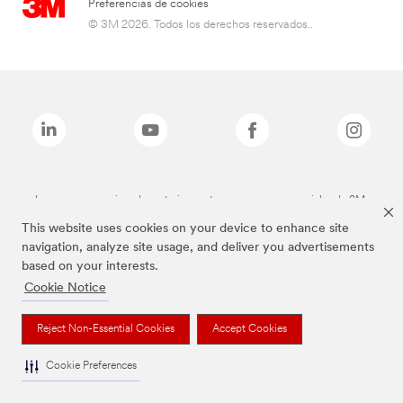
Preferencias de cookies
© 3M 2026. Todos los derechos reservados..
Las marcas mencionadas anteriormente son marcas comerciales de 3M.
This website uses cookies on your device to enhance site
navigation, analyze site usage, and deliver you advertisements
based on your interests.
Cookie Notice
Reject Non-Essential Cookies
Accept Cookies
Cookie Preferences