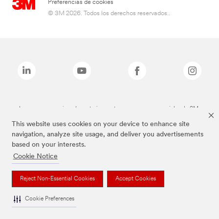
Preferencias de cookies
© 3M 2026. Todos los derechos reservados..
Las marcas mencionadas anteriormente son marcas comerciales de 3M.
This website uses cookies on your device to enhance site
navigation, analyze site usage, and deliver you advertisements
based on your interests.
Cookie Notice
Reject Non-Essential Cookies
Accept Cookies
Cookie Preferences