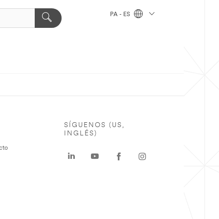
PA - ES
SÍGUENOS (US,
INGLÉS)
cto