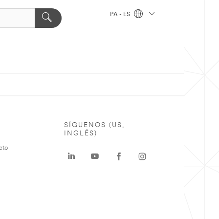
PA - ES
SÍGUENOS (US,
INGLÉS)
cto