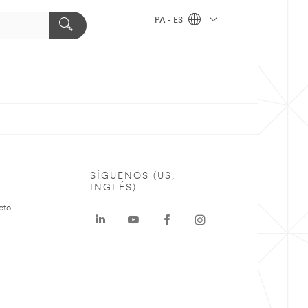
PA - ES
SÍGUENOS (US,
INGLÉS)
cto