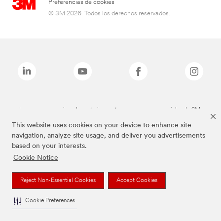
Preferencias de cookies
© 3M 2026. Todos los derechos reservados..
Las marcas mencionadas anteriormente son marcas comerciales de 3M.
This website uses cookies on your device to enhance site
navigation, analyze site usage, and deliver you advertisements
based on your interests.
Cookie Notice
Reject Non-Essential Cookies
Accept Cookies
Cookie Preferences