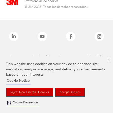
Preferencias de cookies
© 3M 2026. Todos los derechos reservados..
Las marcas mencionadas anteriormente son marcas comerciales de 3M.
This website uses cookies on your device to enhance site
navigation, analyze site usage, and deliver you advertisements
based on your interests.
Cookie Notice
Reject Non-Essential Cookies
Accept Cookies
Cookie Preferences