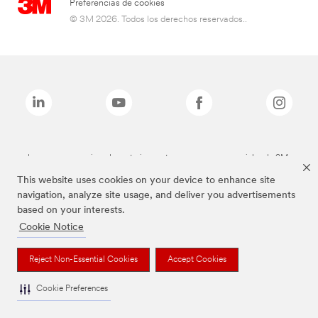
Preferencias de cookies
© 3M 2026. Todos los derechos reservados..
Las marcas mencionadas anteriormente son marcas comerciales de 3M.
This website uses cookies on your device to enhance site
navigation, analyze site usage, and deliver you advertisements
based on your interests.
Cookie Notice
Reject Non-Essential Cookies
Accept Cookies
Cookie Preferences