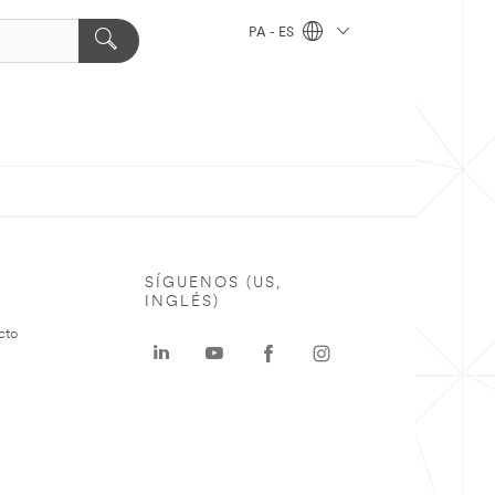
PA - ES
SÍGUENOS (US,
INGLÉS)
cto