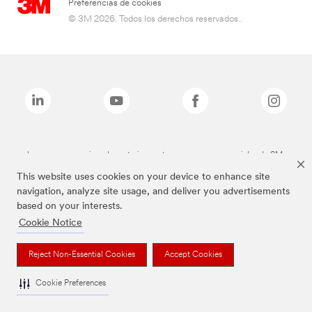
Preferencias de cookies
© 3M 2026. Todos los derechos reservados..
Las marcas mencionadas anteriormente son marcas comerciales de 3M.
This website uses cookies on your device to enhance site
navigation, analyze site usage, and deliver you advertisements
based on your interests.
Cookie Notice
Reject Non-Essential Cookies
Accept Cookies
Cookie Preferences