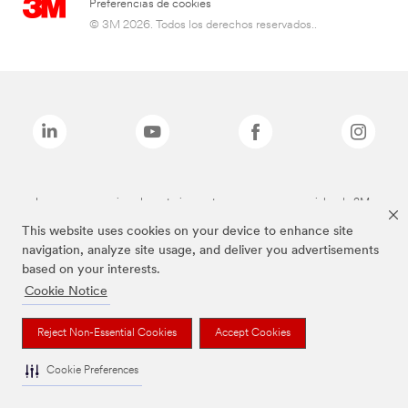
Preferencias de cookies
© 3M 2026. Todos los derechos reservados..
Las marcas mencionadas anteriormente son marcas comerciales de 3M.
This website uses cookies on your device to enhance site
navigation, analyze site usage, and deliver you advertisements
based on your interests.
Cookie Notice
Reject Non-Essential Cookies
Accept Cookies
Cookie Preferences