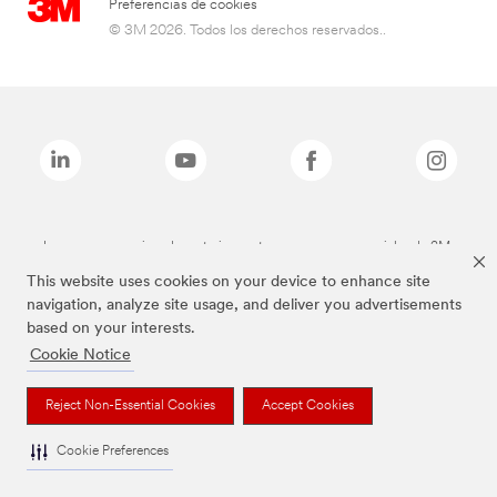
Preferencias de cookies
© 3M 2026. Todos los derechos reservados..
Las marcas mencionadas anteriormente son marcas comerciales de 3M.
This website uses cookies on your device to enhance site
navigation, analyze site usage, and deliver you advertisements
based on your interests.
Cookie Notice
Reject Non-Essential Cookies
Accept Cookies
Cookie Preferences