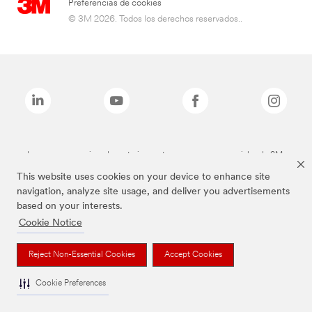
Preferencias de cookies
© 3M 2026. Todos los derechos reservados..
Las marcas mencionadas anteriormente son marcas comerciales de 3M.
This website uses cookies on your device to enhance site
navigation, analyze site usage, and deliver you advertisements
based on your interests.
Cookie Notice
Reject Non-Essential Cookies
Accept Cookies
Cookie Preferences