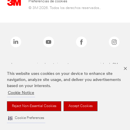
Preferencias de cookies
© 3M 2026. Todos los derechos reservados..
Las marcas mencionadas anteriormente son marcas comerciales de 3M.
This website uses cookies on your device to enhance site
navigation, analyze site usage, and deliver you advertisements
based on your interests.
Cookie Notice
Reject Non-Essential Cookies
Accept Cookies
Cookie Preferences