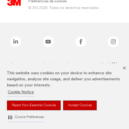
Preferencias de cookies
© 3M 2026. Todos los derechos reservados..
Las marcas mencionadas anteriormente son marcas comerciales de 3M.
This website uses cookies on your device to enhance site
navigation, analyze site usage, and deliver you advertisements
based on your interests.
Cookie Notice
Reject Non-Essential Cookies
Accept Cookies
Cookie Preferences