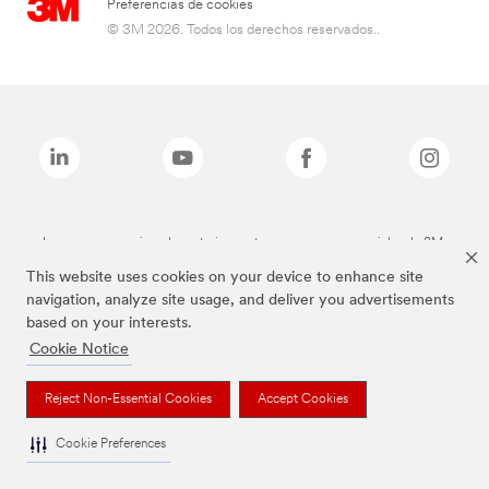
Preferencias de cookies
© 3M 2026. Todos los derechos reservados..
Las marcas mencionadas anteriormente son marcas comerciales de 3M.
This website uses cookies on your device to enhance site
navigation, analyze site usage, and deliver you advertisements
based on your interests.
Cookie Notice
Reject Non-Essential Cookies
Accept Cookies
Cookie Preferences