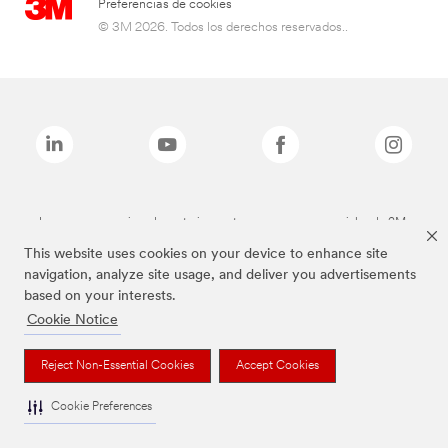
Preferencias de cookies
© 3M 2026. Todos los derechos reservados..
Las marcas mencionadas anteriormente son marcas comerciales de 3M.
This website uses cookies on your device to enhance site
navigation, analyze site usage, and deliver you advertisements
based on your interests.
Cookie Notice
Reject Non-Essential Cookies
Accept Cookies
Cookie Preferences