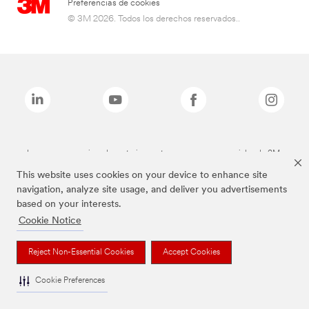
Preferencias de cookies
© 3M 2026. Todos los derechos reservados..
Las marcas mencionadas anteriormente son marcas comerciales de 3M.
This website uses cookies on your device to enhance site
navigation, analyze site usage, and deliver you advertisements
based on your interests.
Cookie Notice
Reject Non-Essential Cookies
Accept Cookies
Cookie Preferences