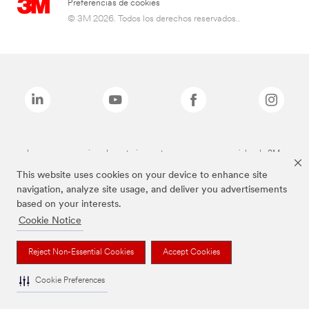
Preferencias de cookies
© 3M 2026. Todos los derechos reservados..
Las marcas mencionadas anteriormente son marcas comerciales de 3M.
This website uses cookies on your device to enhance site
navigation, analyze site usage, and deliver you advertisements
based on your interests.
Cookie Notice
Reject Non-Essential Cookies
Accept Cookies
Cookie Preferences