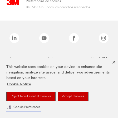
Preferencias de cookies
© 3M 2026. Todos los derechos reservados..
Las marcas mencionadas anteriormente son marcas comerciales de 3M.
This website uses cookies on your device to enhance site
navigation, analyze site usage, and deliver you advertisements
based on your interests.
Cookie Notice
Reject Non-Essential Cookies
Accept Cookies
Cookie Preferences