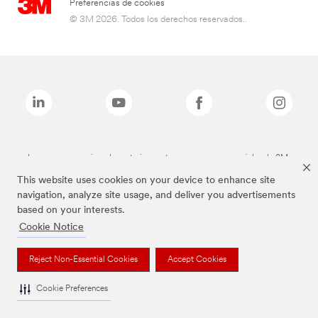
Preferencias de cookies
© 3M 2026. Todos los derechos reservados..
Las marcas mencionadas anteriormente son marcas comerciales de 3M.
This website uses cookies on your device to enhance site
navigation, analyze site usage, and deliver you advertisements
based on your interests.
Cookie Notice
Reject Non-Essential Cookies
Accept Cookies
Cookie Preferences