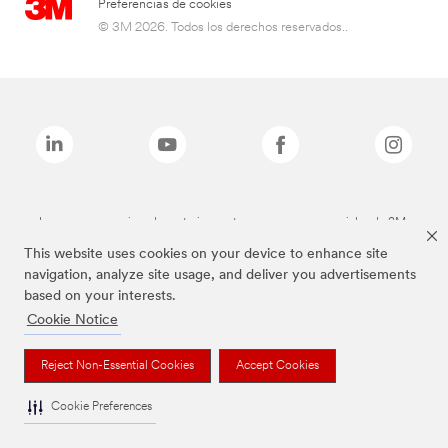
Preferencias de cookies
© 3M 2026. Todos los derechos reservados..
Las marcas mencionadas anteriormente son marcas comerciales de 3M.
This website uses cookies on your device to enhance site
navigation, analyze site usage, and deliver you advertisements
based on your interests.
Cookie Notice
Reject Non-Essential Cookies
Accept Cookies
Cookie Preferences