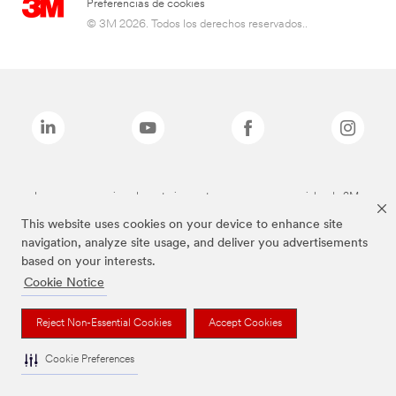
Preferencias de cookies
© 3M 2026. Todos los derechos reservados..
Las marcas mencionadas anteriormente son marcas comerciales de 3M.
This website uses cookies on your device to enhance site
navigation, analyze site usage, and deliver you advertisements
based on your interests.
Cookie Notice
Reject Non-Essential Cookies
Accept Cookies
Cookie Preferences