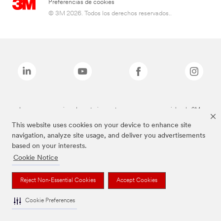
Preferencias de cookies
© 3M 2026. Todos los derechos reservados..
Las marcas mencionadas anteriormente son marcas comerciales de 3M.
This website uses cookies on your device to enhance site
navigation, analyze site usage, and deliver you advertisements
based on your interests.
Cookie Notice
Reject Non-Essential Cookies
Accept Cookies
Cookie Preferences