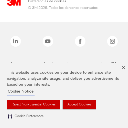
Preferencias de cookies
© 3M 2026. Todos los derechos reservados..
Las marcas mencionadas anteriormente son marcas comerciales de 3M.
This website uses cookies on your device to enhance site
navigation, analyze site usage, and deliver you advertisements
based on your interests.
Cookie Notice
Reject Non-Essential Cookies
Accept Cookies
Cookie Preferences